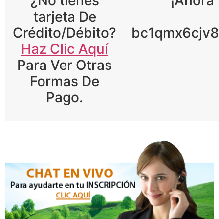
¿No tienes
¡Ahora 
tarjeta De
Crédito/Débito?
bc1qmx6cjv
Haz Clic Aquí
Para Ver Otras
Formas De
Pago.