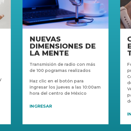
NUEVAS
DIMENSIONES DE
LA MENTE
Transmisión de radio con más
F
de 100 pogramas realizados
p
C
y
Haz clic en el botón para
d
ingresar los jueves a las 10:00am
V
hora del centro de México
p
d
INGRESAR
I