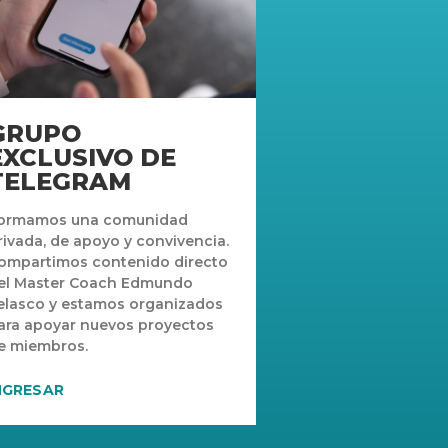
GRUPO
EXCLUSIVO DE
TELEGRAM
ormamos una comunidad
rivada, de apoyo y convivencia.
ompartimos contenido directo
el Master Coach Edmundo
elasco y estamos organizados
ara apoyar nuevos proyectos
e miembros.
NGRESAR