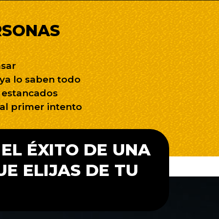
ERSONAS
asar
ya lo saben todo
 estancados
al primer intento
EL ÉXITO DE UNA
E ELIJAS DE TU