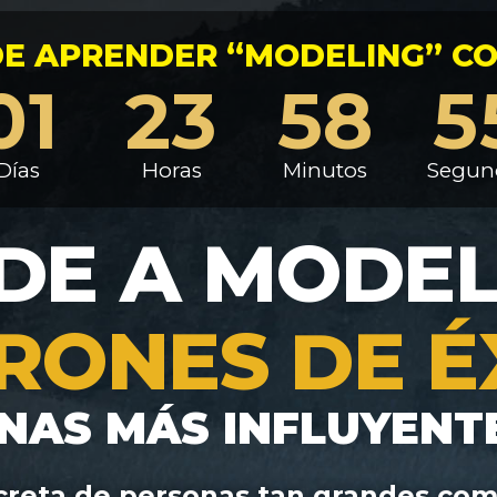
E APRENDER “MODELING” CON
01
23
58
5
Días
Horas
Minutos
Segun
DE A MODE
RONES DE É
ONAS MÁS INFLUYENT
ecreta de personas tan grandes co