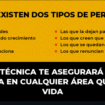
XISTEN DOS TIPOS DE P
ades
Las que la dejan p
do crecimiento
Los que creen que 
Los que se quedan
nciona
Los que renuncian 
TÉCNICA TE ASEGURARÁ 
 EN CUALQUIER ÁREA QU
VIDA