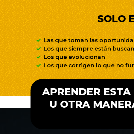
SOLO E
Las que toman las oportunid
Los que siempre están buscan
Los que evolucionan
Los que corrigen lo que no fu
APRENDER ESTA 
U OTRA MANERA