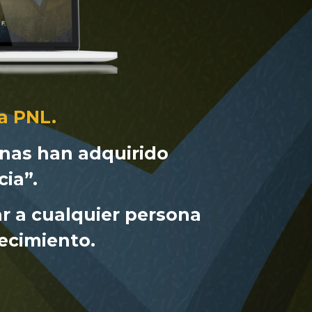
a PNL.
onas han adquirido
ia”.
r a cualquier persona
recimiento.