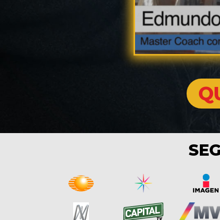
Q
SEG