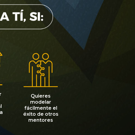
r
Quieres
modelar
l
fácilmente el
ra
éxito de otros
mentores