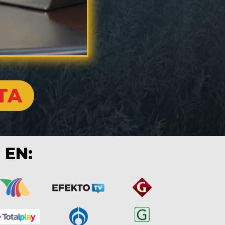
TA
 EN: