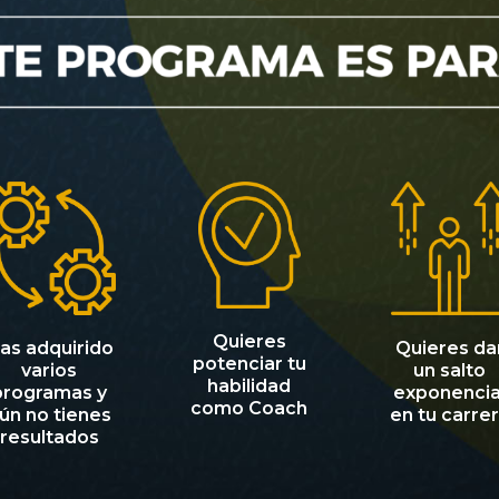
Quieres
as adquirido
Quieres da
potenciar tu
varios
un salto
habilidad
programas y
exponencia
como Coach
ún no tienes
en tu carre
resultados